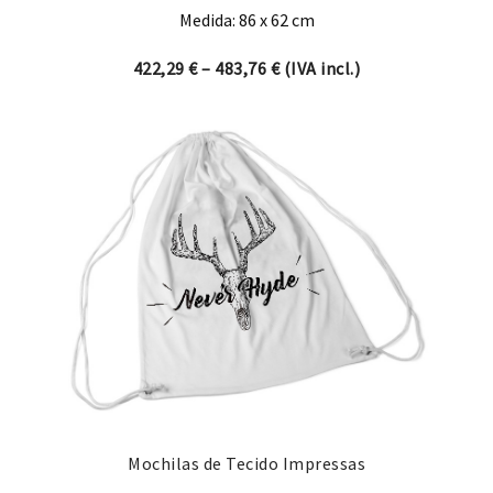
Medida: 86 x 62 cm
Price range: 422,29 € thro
422,29
€
–
483,76
€
(IVA incl.)
Mochilas de Tecido Impressas