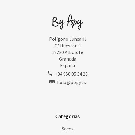
Polígono Juncaril
C/ Huéscar, 3
18220 Albolote
Granada
España
+34 958 05 34 26
hola@popy.es
Categorias
Sacos