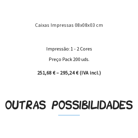
Caixas Impressas 08x08x03 cm
Impressão: 1 - 2 Cores
Preço Pack 200 uds.
Price range: 251,68 € thro
251,68
€
–
295,24
€
(IVA incl.)
Outras possibilidades