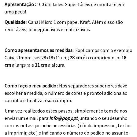
Apresentação :
100 unidades. Super fáceis de montar e em
uma peça!
Qualidade :
Canal Micro 1 com papel Kraft. Além disso são
recicláveis, biodegradáveis e reutilizáveis.
.
Como apresentamos as medidas :
Explicamos com o exemplo
Caixas Impressas 28x18x11 cm
; 28 cm
é o comprimento,
18
cm
a largura e
11 cm
a altura.
.
Como faço o meu pedido :
Nos separadores superiores deve
escolher a medida, o número de cores e pronto! adiciona ao
carrinho e finaliza a sua compra.
Uma vez realizados estes passos, simplemente tem de nos
enviar um email para
info@popy.pt
juntando o seu desenho
com as notas que ache necessárias ( côr de impressão, textos
a imprimir, etc ) e indicando o número do pedido no assunto.