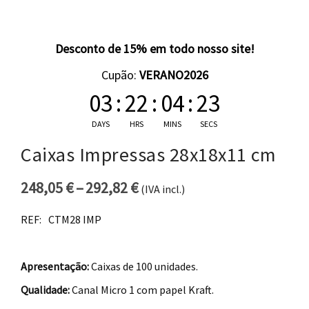
Desconto de 15% em todo nosso site!
Cupão:
VERANO2026
03
:
22
:
04
:
23
DAYS
HRS
MINS
SECS
Caixas Impressas 28x18x11 cm
248,05
€
–
292,82
€
(IVA incl.)
Price range: 248,05 € thro
REF:
CTM28 IMP
Apresentação:
Caixas de 100 unidades.
Qualidade:
Canal Micro 1 com papel Kraft.