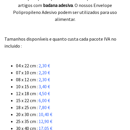
artigos com
badana adesiva
. O nossos Envelope
Polipropileno Adesivo podem ser utilizados para uso
alimentar.
.
Tamanhos disponíveis e quanto custa cada pacote IVA no
incluido :
.
04 x 22 cm :
2,30 €
07 x 10 cm :
2,20 €
08 x 12 cm :
2,30 €
10 x 15 cm :
3,40 €
12 x 18 cm :
4,50 €
15 x 22 cm :
6,00 €
18 x 25 cm :
7,80 €
20 x 30 cm :
10,40 €
25 x 35 cm :
12,90 €
30 x 40 cm :
17,05 €