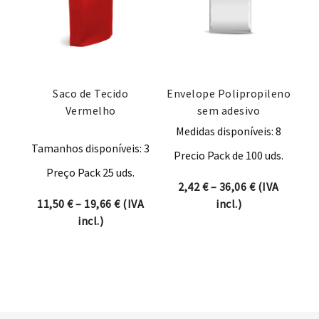
Saco de Tecido
Envelope Polipropileno
Vermelho
sem adesivo
Medidas disponíveis: 8
Tamanhos disponíveis: 3
Precio Pack de 100 uds.
Preço Pack 25 uds.
Price range:
2,42
€
–
36,06
€
(IVA
Price range: 11,50 € through 19,66 €
11,50
€
–
19,66
€
(IVA
incl.)
incl.)