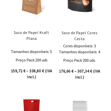
Saco de Papel Kraft
Saco de Papel Cores
Plana
Cesta
Cores disponíveis: 3
Tamanhos disponíveis: 5
Tamanhos disponíveis: 4
Preço Pack 200 uds
Preço Pack 200 uds.
Price range: 159,72 € through 338,80 
159,72
€
–
338,80
€
(IVA
Price rang
176,66
€
–
307,34
€
(IVA
incl.)
incl.)