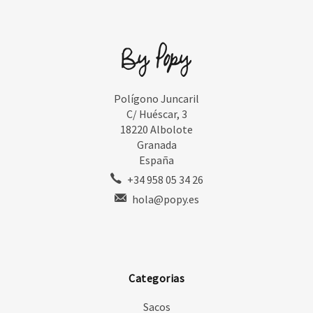
Polígono Juncaril
C/ Huéscar, 3
18220 Albolote
Granada
España
+34 958 05 34 26
hola@popy.es
Categorias
Sacos