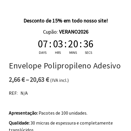
Desconto de 15% em todo nosso site!
Cupão:
VERANO2026
07
:
03
:
20
:
35
DAYS
HRS
MINS
SECS
Envelope Polipropileno Adesivo
2,66
€
–
20,63
€
(IVA incl.)
Price range: 2,66 € through 20
REF:
N/A
Apresentação:
Pacotes de 100 unidades.
Qualidade:
30 micras de espessura e completamente
translúcidos.