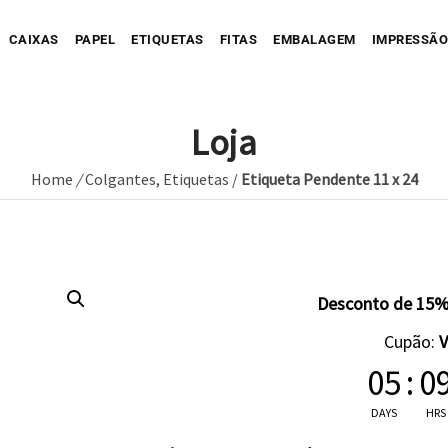
CAIXAS
PAPEL
ETIQUETAS
FITAS
EMBALAGEM
IMPRESSÃO
Loja
Home
/
Colgantes
,
Etiquetas
/
Etiqueta Pendente 11 x 24
Sua Caixa Impressa
Sua Etiqueta Impressa
Caixa Recortada
Sua Fita Adesiva Impres
Etiqueta A
Saco de Papel
Caixa Envio impressa
Etiqueta C
ope Impresso
Saco de Tecido
Sua Fita Impressa
Caixa com Faixa
Etiqueta C
Desconto de 15%
Saco de Plastico
Caixa Full Color
Cupão:
Seu Papel Impresso
05
:
0
DAYS
HRS