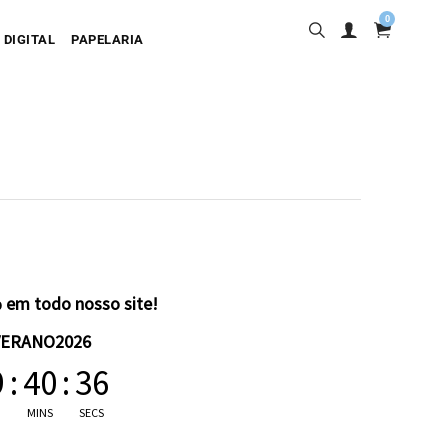
0
 DIGITAL
PAPELARIA
sa
desiva
olgante
artão
 em todo nosso site!
VERANO2026
9
:
40
:
35
MINS
SECS