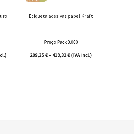
Ouro
Etiqueta adesivas papel Kraft
Preço Pack 3.000
ange: 209,35 € through 418,32 €
Price range: 209,35 € through
cl.)
209,35
€
–
418,32
€
(IVA incl.)