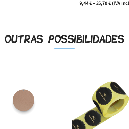
Price ran
9,44
€
–
35,70
€
(IVA incl
Outras possibilidades