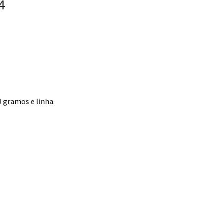
4
 gramos e linha.
24