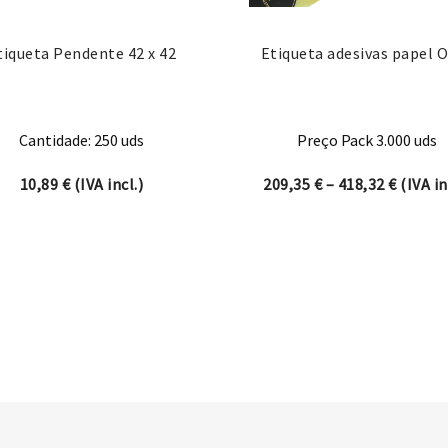
tiqueta Pendente 42 x 42
Etiqueta adesivas papel 
Cantidade: 250 uds
Preço Pack 3.000 uds
Price r
10,89
€
(IVA incl.)
209,35
€
–
418,32
€
(IVA in