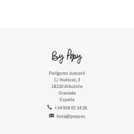
Polígono Juncaril
C/ Huéscar, 3
18220 Albolote
Granada
España
+34 958 05 34 26
hola@popy.es