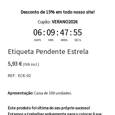
Desconto de 15% em todo nosso site!
Cupão:
VERANO2026
06
:
09
:
47
:
54
DAYS
HRS
MINS
SECS
Etiqueta Pendente Estrela
5,93
€
(IVA incl.)
REF:
ECK-02
Apresentação:
Caixa de 100 unidades.
Este produto foi vítima do seu próprio sucesso!
Estamos a trabalhar arduamente para o colocar à sua