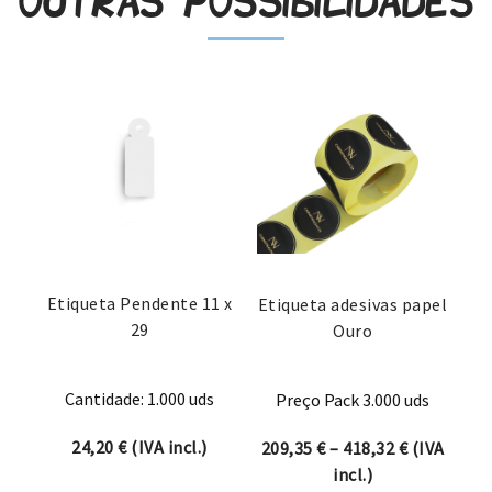
Outras possibilidades
Etiqueta Pendente 11 x
Etiqueta adesivas papel
29
Ouro
Cantidade: 1.000 uds
Preço Pack 3.000 uds
24,20
€
(IVA incl.)
Price rang
209,35
€
–
418,32
€
(IVA
incl.)