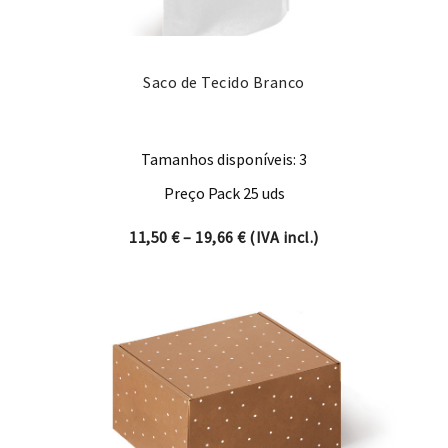
Saco de Tecido Branco
Tamanhos disponíveis: 3
Preço Pack 25 uds
Price range: 11,50 € through
11,50
€
–
19,66
€
(IVA incl.)