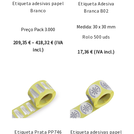
Etiqueta adesivas papel
Etiqueta Adesiva
Branco
Branca B02
Medida: 30 x 30 mm
Preço Pack 3.000
Rolo 500 uds
Price range: 209,35 € through 418,32 
209,35
€
–
418,32
€
(IVA
incl.)
17,36
€
(IVA incl.)
Etiqueta Prata PP746
Etiqueta adesivas papel