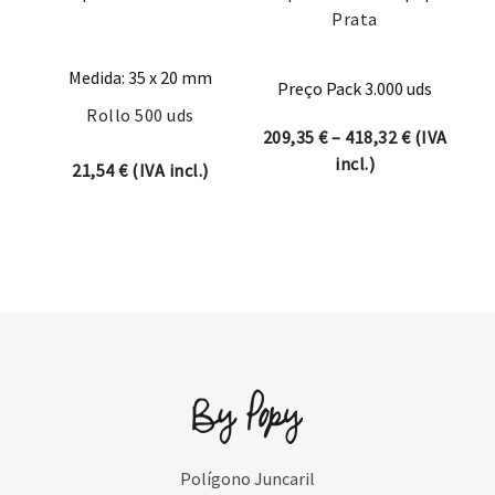
Prata
Medida: 35 x 20 mm
Preço Pack 3.000 uds
Rollo 500 uds
Price rang
209,35
€
–
418,32
€
(IVA
incl.)
21,54
€
(IVA incl.)
Polígono Juncaril