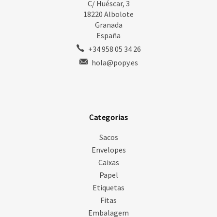
C/ Huéscar, 3
18220 Albolote
Granada
España
+34 958 05 34 26
hola@popy.es
Categorias
Sacos
Envelopes
Caixas
Papel
Etiquetas
Fitas
Embalagem