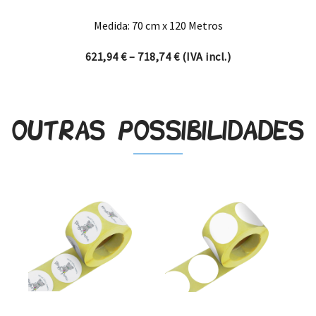
Medida: 70 cm x 120 Metros
Price range: 621,94 € thro
621,94
€
–
718,74
€
(IVA incl.)
Outras possibilidades