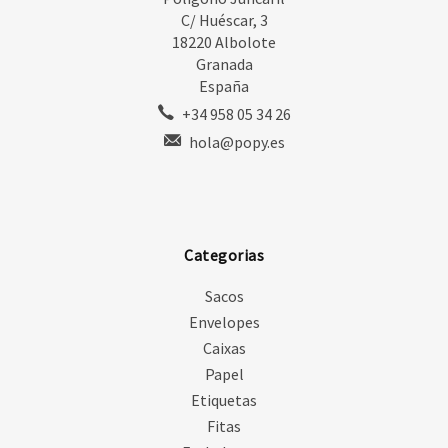
C/ Huéscar, 3
18220 Albolote
Granada
España
+34 958 05 34 26
hola@popy.es
Categorias
Sacos
Envelopes
Caixas
Papel
Etiquetas
Fitas