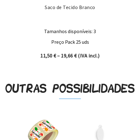
Saco de Tecido Branco
Tamanhos disponíveis: 3
Preço Pack 25 uds
Price range: 11,50 € through
11,50
€
–
19,66
€
(IVA incl.)
Outras possibilidades