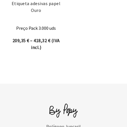
Etiqueta adesivas papel
Ouro
Preço Pack 3.000 uds
Price range: 209,35 € through 418,32 
209,35
€
–
418,32
€
(IVA
incl.)
Polígono Juncaril