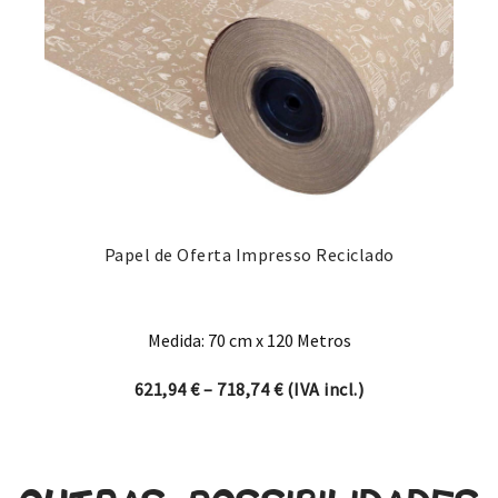
Papel de Oferta Impresso Reciclado
Medida: 70 cm x 120 Metros
Price range: 621,94 € thro
621,94
€
–
718,74
€
(IVA incl.)