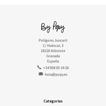
Polígono Juncaril
C/ Huéscar, 3
18220 Albolote
Granada
España
+34 958 05 34 26
hola@popy.es
Categorias