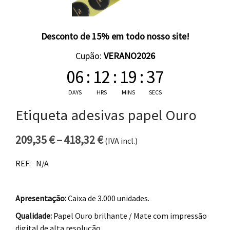
Desconto de 15% em todo nosso site!
Cupão:
VERANO2026
06
:
12
:
19
:
37
DAYS
HRS
MINS
SECS
Etiqueta adesivas papel Ouro
209,35
€
–
418,32
€
(IVA incl.)
Price range: 209,35 € thro
REF:
N/A
Apresentação:
Caixa de 3.000 unidades.
Qualidade:
Papel Ouro brilhante / Mate com impressão
digital de alta resolução.