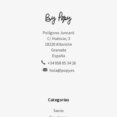
Polígono Juncaril
C/ Huéscar, 3
18220 Albolote
Granada
España
+34 958 05 34 26
hola@popy.es
Categorias
Sacos