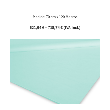
Medida: 70 cm x 120 Metros
Price range: 621,94 € thro
621,94
€
–
718,74
€
(IVA incl.)