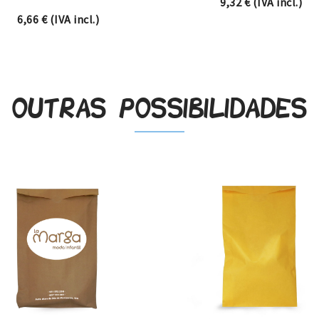
9,32
€
(IVA incl.)
h 23,90 €
6,66
€
(IVA incl.)
Outras possibilidades