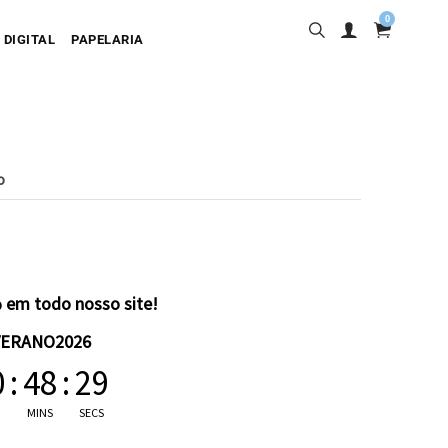
0
 DIGITAL
PAPELARIA
o
sa
desiva
olgante
artão
 em todo nosso site!
VERANO2026
0
:
48
:
28
MINS
SECS