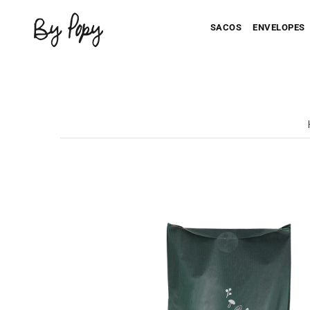
SACOS
ENVELOPES
Seu Saco Impresso
Seu Envel