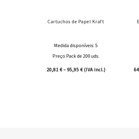
Cartuchos de Papel Kraft
Medida disponíveis: 5
Preço Pack de 200 uds.
Price range: 20,81 € thro
20,81
€
–
95,95
€
(IVA incl.)
64