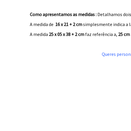
.
Como apresentamos as medidas :
Detalhamos dois
A medida de
16 x 21 + 2 cm
simplesmente indica a l
A medida
25 x 05 x 38 + 2 cm
faz referência a,
25 cm
.
Queres persona
.