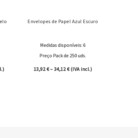
elo
Envelopes de Papel Azul Escuro
Medidas disponíveis: 6
Preço Pack de 250 uds.
nge: 10,29 € through 41,99 €
Price range: 13,92 € through 34
.)
13,92
€
–
34,12
€
(IVA incl.)