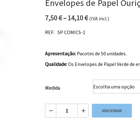
Envelopes de Papel Ouri
7,50
€
–
14,10
€
(IVA incl.)
Price range: 7,50 
REF:
SP COMICS-1
Apresentação:
Pacotes de 50 unidades.
Qualidade:
Os Envelopes de Papel Verde de en
Medida
Quantidade de Envelopes de Papel Ouri
ADICIONAR