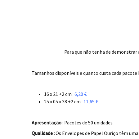
Para que não tenha de demonstrar 
.
Tamanhos disponíveis e quanto custa cada pacote I
.
16 x 21 +2 cm :
6,20 €
25 x 05 x 38 +2 cm :
11,65 €
.
Apresentação :
Pacotes de 50 unidades.
Qualidade :
Os Envelopes de Papel Ouriço têm uma 