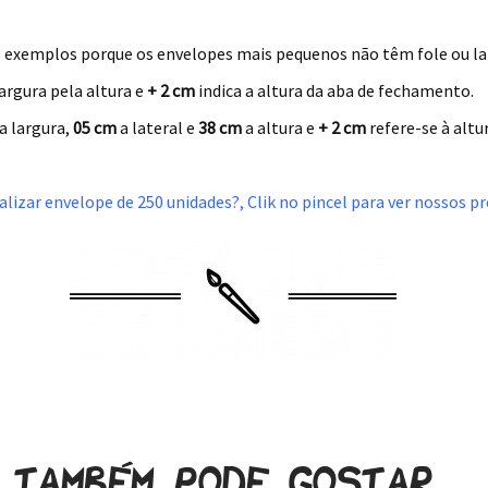
 exemplos porque os envelopes mais pequenos não têm fole ou lat
argura pela altura e
+ 2 cm
indica a altura da aba de fechamento.
a largura,
05 cm
a lateral e
38 cm
a altura e
+ 2 cm
refere-se à alt
lizar envelope de 250 unidades?, Clik no pincel para ver nossos p
Também pode gostar…