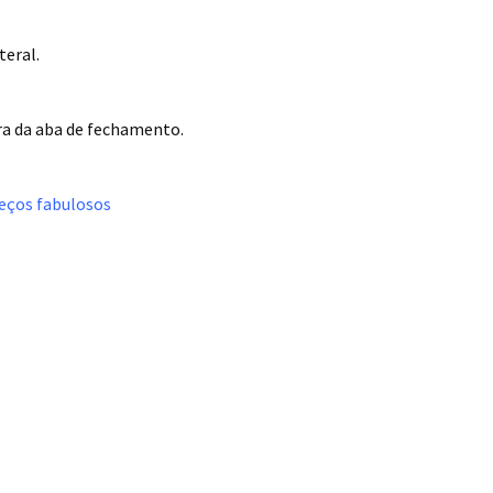
eral.
ura da aba de fechamento.
reços fabulosos