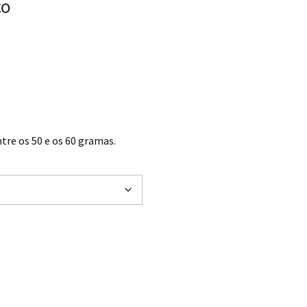
ço
€ through 14,10 €
tre os 50 e os 60 gramas.
ço