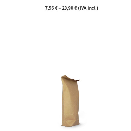
Price range: 7,56 € throug
7,56
€
–
23,90
€
(IVA incl.)