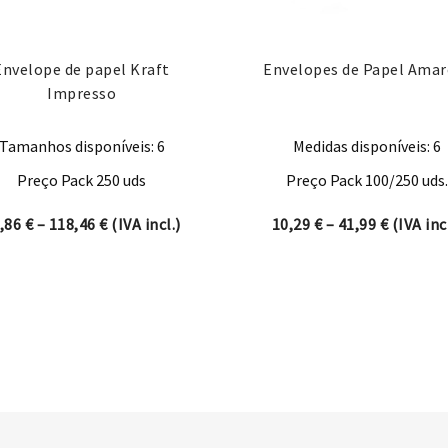
Envelope de papel Kraft
Envelopes de Papel Amar
Impresso
Tamanhos disponíveis: 6
Medidas disponíveis: 6
Preço Pack 250 uds
Preço Pack 100/250 uds.
ugh 95,95 €
Price range: 64,86 € through 118,46 €
Price ra
,86
€
–
118,46
€
(IVA incl.)
10,29
€
–
41,99
€
(IVA incl