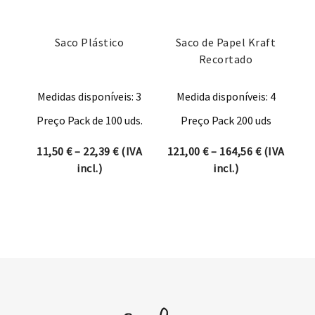
Saco Plástico
Saco de Papel Kraft
Recortado
Medidas disponíveis: 3
Medida disponíveis: 4
Preço Pack de 100 uds.
Preço Pack 200 uds
Price range: 11,50 € through 22,39 €
Price rang
11,50
€
–
22,39
€
(IVA
121,00
€
–
164,56
€
(IVA
incl.)
incl.)