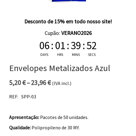
Desconto de 15% em todo nosso site!
Cupão:
VERANO2026
06
:
01
:
39
:
52
DAYS
HRS
MINS
SECS
Envelopes Metalizados Azul
5,20
€
–
23,96
€
(IVA incl.)
Price range: 5,20 € through 23
REF:
SPP-03
Apresentação:
Pacotes de 50 unidades.
Qualidade:
Polipropileno de 30 MY.