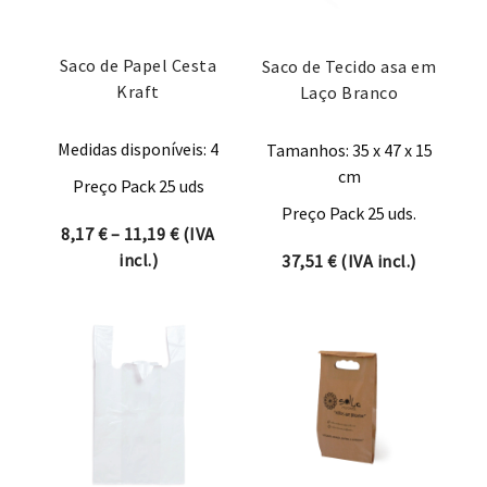
Saco de Papel Cesta
Saco de Tecido asa em
Kraft
Laço Branco
Medidas disponíveis: 4
Tamanhos: 35 x 47 x 15
cm
Preço Pack 25 uds
Preço Pack 25 uds.
Price range: 8,17 € through 11,19 €
8,17
€
–
11,19
€
(IVA
incl.)
37,51
€
(IVA incl.)