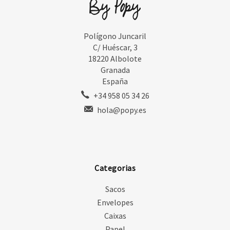
Polígono Juncaril
C/ Huéscar, 3
18220 Albolote
Granada
España
+34 958 05 34 26
hola@popy.es
Categorias
Sacos
Envelopes
Caixas
Papel