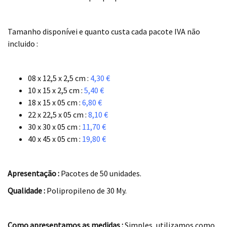
.
Tamanho disponívei e quanto custa cada pacote IVA não
incluido :
.
08 x 12,5 x 2,5 cm :
4,30 €
10 x 15 x 2,5 cm :
5,40 €
18 x 15 x 05 cm :
6,80 €
22 x 22,5 x 05 cm :
8,10 €
30 x 30 x 05 cm :
11,70 €
40 x 45 x 05 cm :
19,80 €
.
Apresentação :
Pacotes de 50 unidades.
Qualidade :
Polipropileno de 30 My.
.
Como apresentamos as medidas :
Simples, utilizamos como