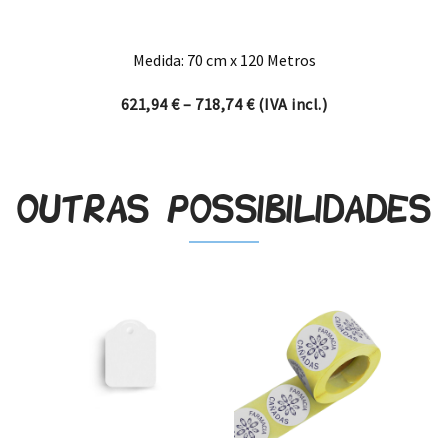
Medida: 70 cm x 120 Metros
Price range: 621,94 € thro
621,94
€
–
718,74
€
(IVA incl.)
Outras possibilidades