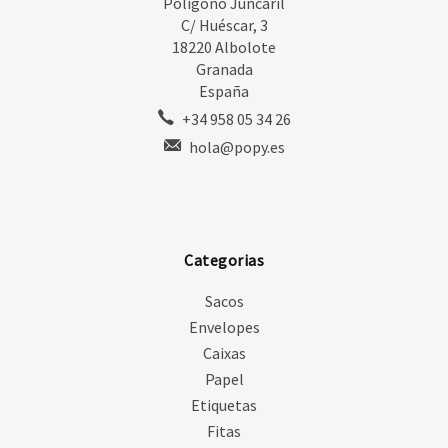
Polígono Juncaril
C/ Huéscar, 3
18220 Albolote
Granada
España
+34 958 05 34 26
hola@popy.es
Categorias
Sacos
Envelopes
Caixas
Papel
Etiquetas
Fitas