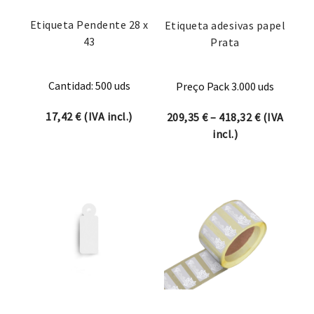
Etiqueta Pendente 28 x
Etiqueta adesivas papel
43
Prata
Cantidad: 500 uds
Preço Pack 3.000 uds
17,42
€
(IVA incl.)
Price rang
209,35
€
–
418,32
€
(IVA
incl.)