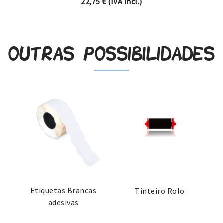
22,75
€
(IVA incl.)
Outras possibilidades
Etiquetas Brancas
Tinteiro Rolo
adesivas