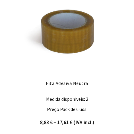
Fita Adesiva Neutra
Medida disponiveis: 2
Preço Pack de 6 uds.
Price range: 8,83 € through 
8,83
€
–
17,61
€
(IVA incl.)