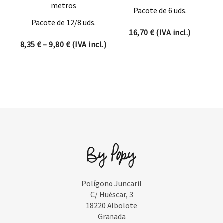
metros
Pacote de 6 uds.
Pacote de 12/8 uds.
16,70
€
(IVA incl.)
Price range: 8,35 € through 9,80 €
8,35
€
–
9,80
€
(IVA incl.)
Polígono Juncaril
C/ Huéscar, 3
18220 Albolote
Granada