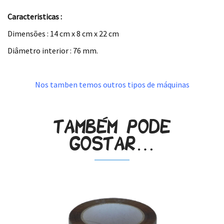
Caracteristicas :
Dimens
õ
es : 14 cm x 8 cm x 22 cm
Diâmetro interior : 76 mm.
.
Nos tamben temos outros tipos de máquinas
Também pode
gostar…