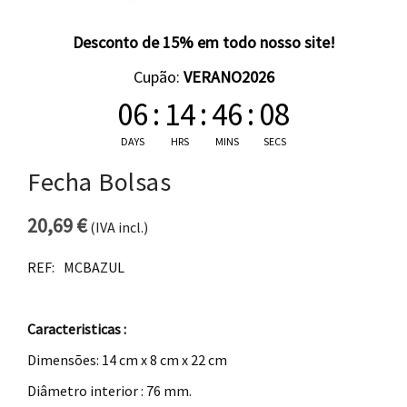
Desconto de 15% em todo nosso site!
Cupão:
VERANO2026
06
:
14
:
46
:
08
DAYS
HRS
MINS
SECS
Fecha Bolsas
20,69
€
(IVA incl.)
REF:
MCBAZUL
Caracteristicas :
Dimensões: 14 cm x 8 cm x 22 cm
Diâmetro interior : 76 mm.