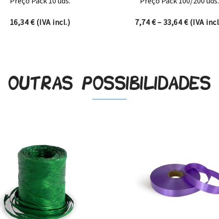
Preço Pack 10 uds.
Preço Pack 100/200 uds.
h 23,90 €
Price ran
16,34
€
(IVA incl.)
7,74
€
–
33,64
€
(IVA incl
Outras possibilidades