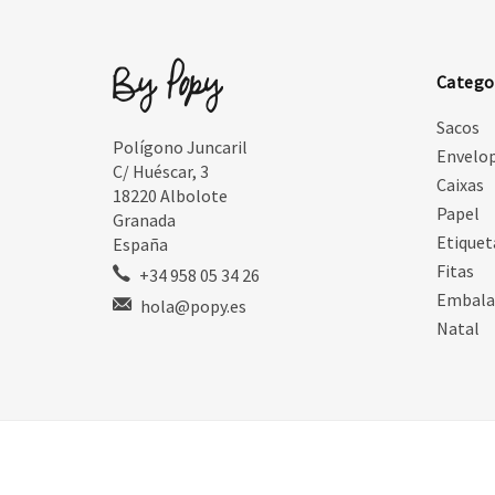
Catego
Sacos
Polígono Juncaril
Envelo
C/ Huéscar, 3
Caixas
18220 Albolote
Papel
Granada
Etiquet
España
Fitas
+34 958 05 34 26
Embal
hola@popy.es
Natal