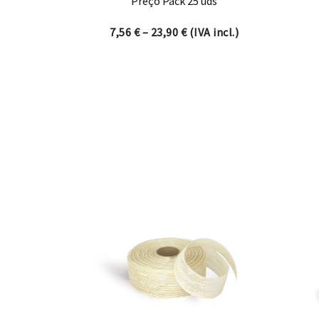
Preço Pack 25 uds
Price range: 7,56 € throug
7,56
€
–
23,90
€
(IVA incl.)