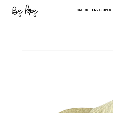
SACOS
ENVELOPES
Seu Saco Impresso
Seu Envel