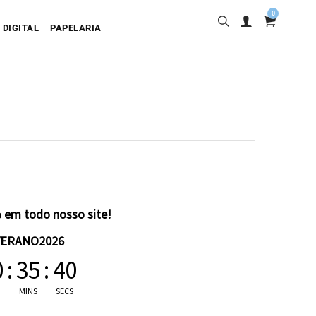
0
 DIGITAL
PAPELARIA
sa
desiva
olgante
artão
 em todo nosso site!
VERANO2026
0
:
35
:
40
MINS
SECS