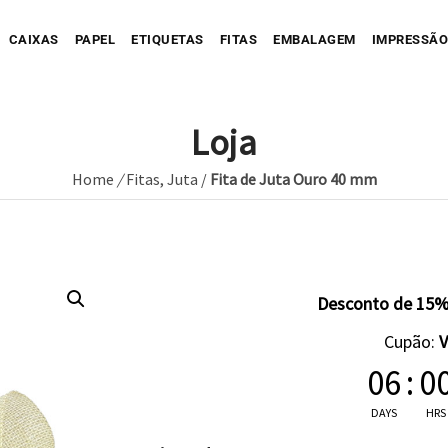
CAIXAS
PAPEL
ETIQUETAS
FITAS
EMBALAGEM
IMPRESSÃO
Loja
Home
/
Fitas
,
Juta
/
Fita de Juta Ouro 40 mm
Sua Caixa Impressa
Sua Etiqueta Impressa
Caixa Recortada
Sua Fita Adesiva Impres
Etiqueta A
Saco de Papel
Caixa Envio impressa
Etiqueta C
ope Impresso
Saco de Tecido
Sua Fita Impressa
Caixa com Faixa
Etiqueta C
Desconto de 15%
Saco de Plastico
Caixa Full Color
Cupão:
Seu Papel Impresso
06
:
0
DAYS
HRS