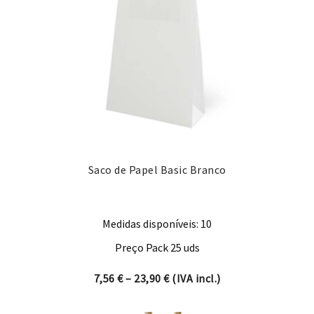
Saco de Papel Basic Branco
Medidas disponíveis: 10
Preço Pack 25 uds
Price range: 7,56 € through 
7,56
€
–
23,90
€
(IVA incl.)