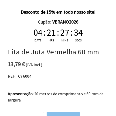
Desconto de 15% em todo nosso site!
Cupão:
VERANO2026
04
:
21
:
27
:
33
DAYS
HRS
MINS
SECS
Fita de Juta Vermelha 60 mm
13,79
€
(IVA incl.)
REF:
CY 6004
Apresentação:
20 metros de comprimento e 60 mm de
largura.
Quantidade de Fita de Juta Vermelha 60 mm