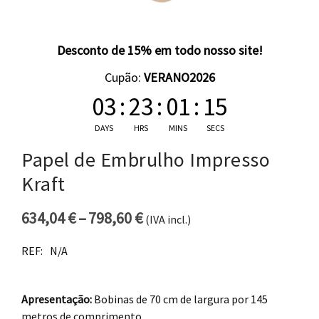
Desconto de 15% em todo nosso site!
Cupão:
VERANO2026
03
:
23
:
01
:
14
DAYS
HRS
MINS
SECS
Papel de Embrulho Impresso
Kraft
634,04
€
–
798,60
€
(IVA incl.)
Price range: 634,04 € thro
REF:
N/A
Apresentação:
Bobinas de 70 cm de largura por 145
metros de comprimento.