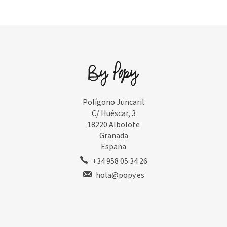
Polígono Juncaril
C/ Huéscar, 3
18220 Albolote
Granada
España
+34 958 05 34 26
hola@popy.es