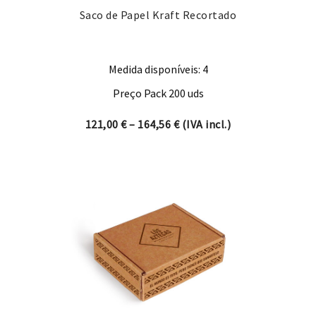
Saco de Papel Kraft Recortado
Medida disponíveis: 4
Preço Pack 200 uds
Price range: 121,00 € thro
121,00
€
–
164,56
€
(IVA incl.)