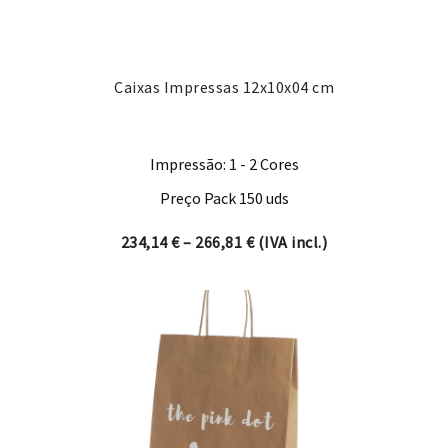
Caixas Impressas 12x10x04 cm
Impressão: 1 - 2 Cores
Preço Pack 150 uds
Price range: 234,14 € thro
234,14
€
–
266,81
€
(IVA incl.)