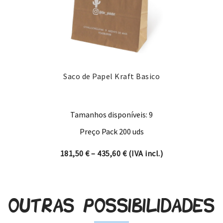
Saco de Papel Kraft Basico
Tamanhos disponíveis: 9
Preço Pack 200 uds
Price range: 181,50 € thro
181,50
€
–
435,60
€
(IVA incl.)
Outras possibilidades