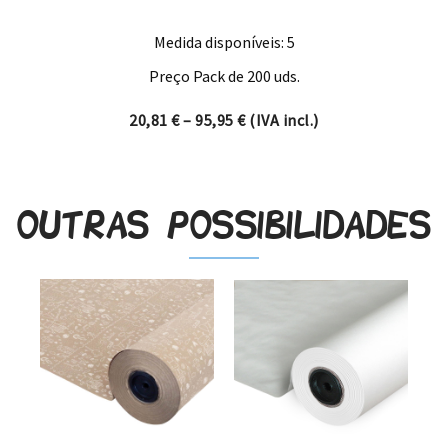
Medida disponíveis: 5
Preço Pack de 200 uds.
Price range: 20,81 € through
20,81
€
–
95,95
€
(IVA incl.)
Outras possibilidades