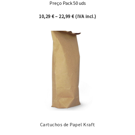
Preço Pack 50 uds
Price range: 10,29 € through
10,29
€
–
22,99
€
(IVA incl.)
Cartuchos de Papel Kraft