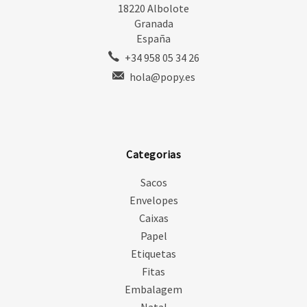
18220 Albolote
Granada
España
+34 958 05 34 26
hola@popy.es
Categorias
Sacos
Envelopes
Caixas
Papel
Etiquetas
Fitas
Embalagem