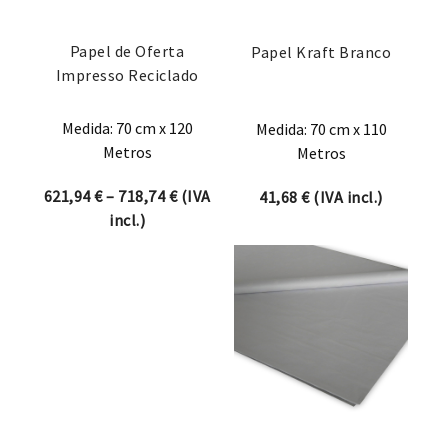
Papel de Oferta
Papel Kraft Branco
Impresso Reciclado
Medida: 70 cm x 120
Medida: 70 cm x 110
Metros
Metros
Price range: 621,94 € through 718,74 
621,94
€
–
718,74
€
(IVA
41,68
€
(IVA incl.)
incl.)