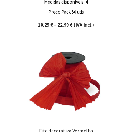
Medidas disponíveis: 4
Preço Pack 50 uds
Price range: 10,29 € through
10,29
€
–
22,99
€
(IVA incl.)
Fita decorativa Vermelha