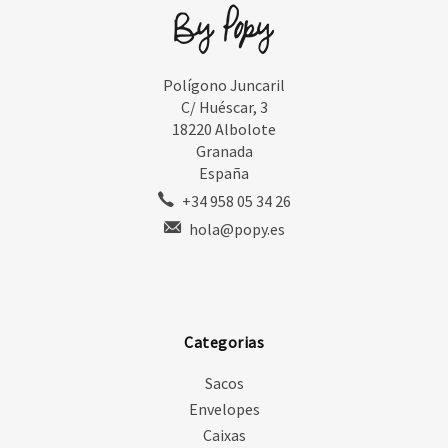
Polígono Juncaril
C/ Huéscar, 3
18220 Albolote
Granada
España
+34 958 05 34 26
hola@popy.es
Categorias
Sacos
Envelopes
Caixas