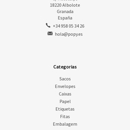
18220 Albolote
Granada
España
+34 958 05 34 26
hola@popy.es
Categorias
Sacos
Envelopes
Caixas
Papel
Etiquetas
Fitas
Embalagem