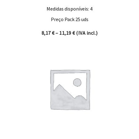
Medidas disponíveis: 4
Preço Pack 25 uds
Price range: 8,17 € through 
8,17
€
–
11,19
€
(IVA incl.)