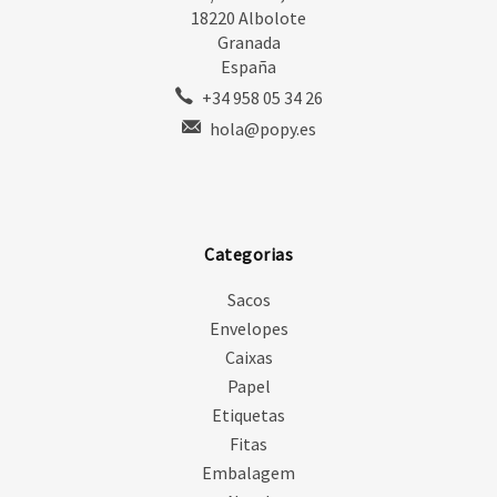
18220 Albolote
Granada
España
+34 958 05 34 26
hola@popy.es
Categorias
Sacos
Envelopes
Caixas
Papel
Etiquetas
Fitas
Embalagem