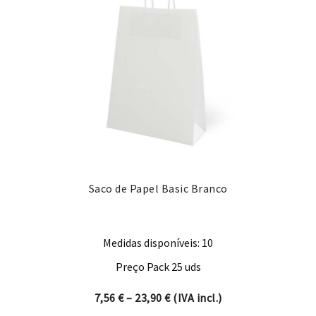
Saco de Papel Basic Branco
Medidas disponíveis: 10
Preço Pack 25 uds
Price range: 7,56 € through 
7,56
€
–
23,90
€
(IVA incl.)