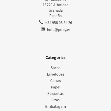
18220 Albolote
Granada
España
+34 958 05 34 26
hola@popy.es
Categorias
Sacos
Envelopes
Caixas
Papel
Etiquetas
Fitas
Embalagem