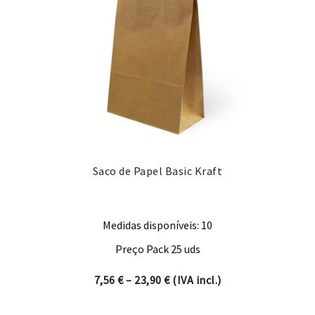
Saco de Papel Basic Kraft
Medidas disponíveis: 10
Preço Pack 25 uds
Price range: 7,56 € through 
7,56
€
–
23,90
€
(IVA incl.)