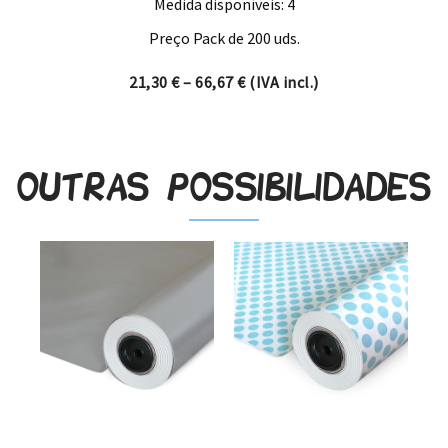
Medida disponíveis: 4
Preço Pack de 200 uds.
Price range: 21,30 € through
21,30
€
–
66,67
€
(IVA incl.)
Outras possibilidades