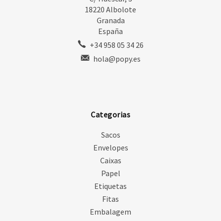
18220 Albolote
Granada
España
+34 958 05 34 26
hola@popy.es
Categorias
Sacos
Envelopes
Caixas
Papel
Etiquetas
Fitas
Embalagem