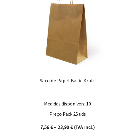
Saco de Papel Basic Kraft
Medidas disponíveis: 10
Preço Pack 25 uds
Price range: 7,56 € through 
7,56
€
–
23,90
€
(IVA incl.)