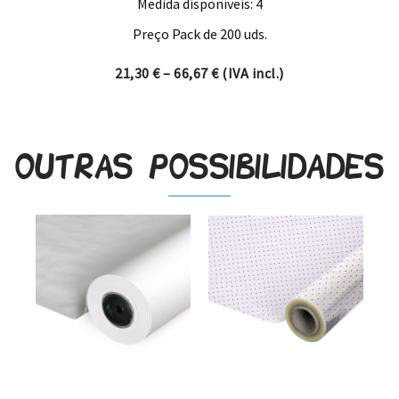
Medida disponíveis: 4
Preço Pack de 200 uds.
Price range: 21,30 € through
21,30
€
–
66,67
€
(IVA incl.)
Outras possibilidades