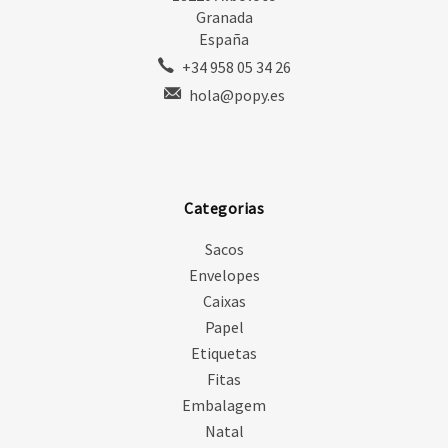
Granada
España
+34 958 05 34 26
hola@popy.es
Categorias
Sacos
Envelopes
Caixas
Papel
Etiquetas
Fitas
Embalagem
Natal