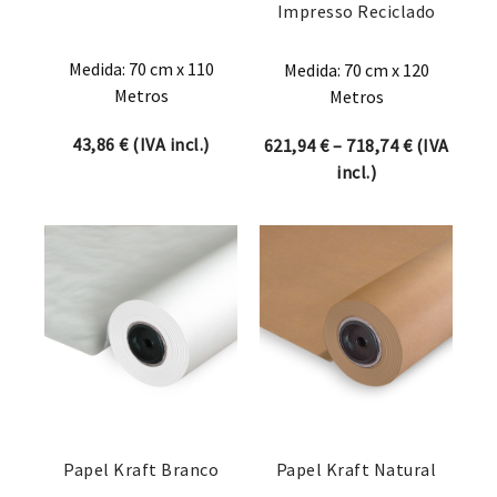
Impresso Reciclado
Medida: 70 cm x 110
Medida: 70 cm x 120
Metros
Metros
43,86
€
(IVA incl.)
Price rang
621,94
€
–
718,74
€
(IVA
incl.)
Papel Kraft Branco
Papel Kraft Natural