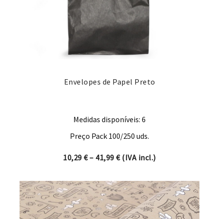
Envelopes de Papel Preto
Medidas disponíveis: 6
Preço Pack 100/250 uds.
Price range: 10,29 € through
10,29
€
–
41,99
€
(IVA incl.)