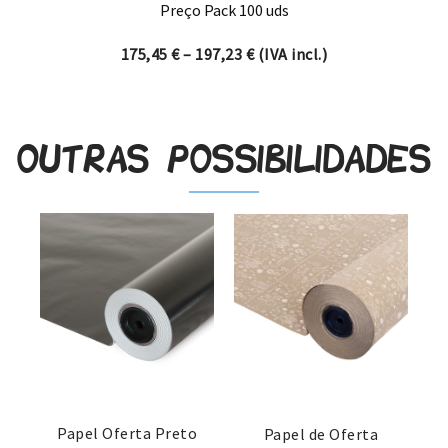
Preço Pack 100 uds
Price range: 175,45 € thro
175,45
€
–
197,23
€
(IVA incl.)
Outras possibilidades
Papel Oferta Preto
Papel de Oferta