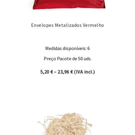
Envelopes Metalizados Vermelho
Medidas disponíveis: 6
Preço Pacote de 50 uds.
Price range: 5,20 € through 
5,20
€
–
23,96
€
(IVA incl.)