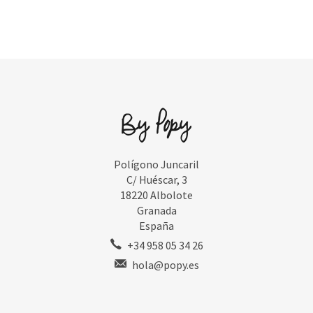
Polígono Juncaril
C/ Huéscar, 3
18220 Albolote
Granada
España
+34 958 05 34 26
hola@popy.es