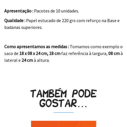
.
Apresentação :
Pacotes de 10 unidades.
Qualidade :
Papel estucado de 220 grs com reforço na Base e
badanas superiores.
.
Como apresentamos as medidas :
Tomamos como exemplo o
saco de
18 x 08 x 24
cm
,
18 cm
faz referência à largura,
08 cm
à
lateral e
24 cm
à altura.
.
Também pode
gostar…