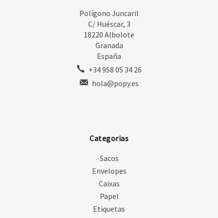
Polígono Juncaril
C/ Huéscar, 3
18220 Albolote
Granada
España
+34 958 05 34 26
hola@popy.es
Categorias
Sacos
Envelopes
Caixas
Papel
Etiquetas