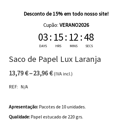
Desconto de 15% em todo nosso site!
Cupão:
VERANO2026
03
:
15
:
12
:
48
DAYS
HRS
MINS
SECS
Saco de Papel Lux Laranja
13,79
€
–
23,96
€
(IVA incl.)
Price range: 13,79 € through 
REF:
N/A
Apresentação:
Pacotes de 10 unidades.
Qualidade:
Papel estucado de 220 grs.