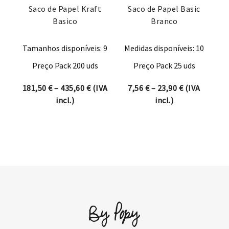
Saco de Papel Kraft
Saco de Papel Basic
Basico
Branco
Tamanhos disponíveis: 9
Medidas disponíveis: 10
Preço Pack 200 uds
Preço Pack 25 uds
Price range: 181,50 € through 435,60 
Price range:
181,50
€
–
435,60
€
(IVA
7,56
€
–
23,90
€
(IVA
incl.)
incl.)