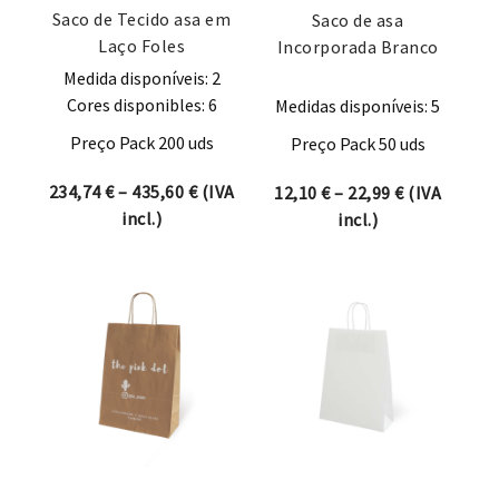
Saco de Tecido asa em
Saco de asa
Laço Foles
Incorporada Branco
Medida disponíveis: 2
Cores disponibles: 6
Medidas disponíveis: 5
Preço Pack 200 uds
Preço Pack 50 uds
Price range: 234,74 € through 435,60 
234,74
€
–
435,60
€
(IVA
Price range:
12,10
€
–
22,99
€
(IVA
incl.)
incl.)