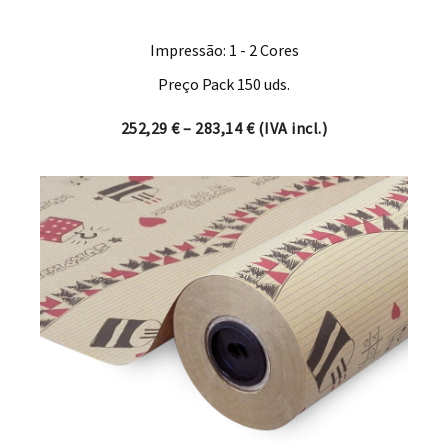
Impressão: 1 - 2 Cores
Preço Pack 150 uds.
Price range: 252,29 € thro
252,29
€
–
283,14
€
(IVA incl.)