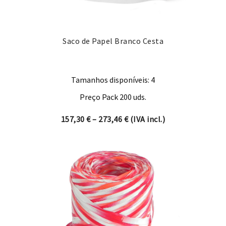
Saco de Papel Branco Cesta
Tamanhos disponíveis: 4
Preço Pack 200 uds.
Price range: 157,30 € thro
157,30
€
–
273,46
€
(IVA incl.)