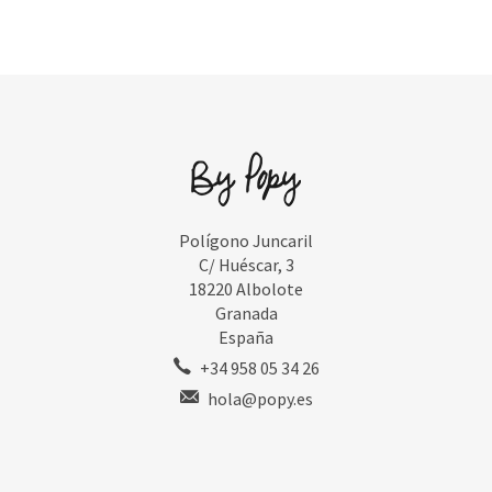
Polígono Juncaril
C/ Huéscar, 3
18220 Albolote
Granada
España
+34 958 05 34 26
hola@popy.es