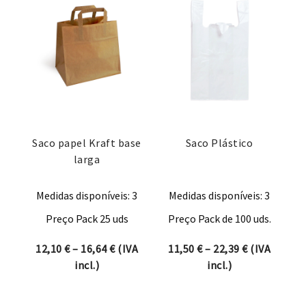
Saco papel Kraft base
Saco Plástico
larga
Medidas disponíveis: 3
Medidas disponíveis: 3
Preço Pack 25 uds
Preço Pack de 100 uds.
Price range: 12,10 € through 16,64 €
Price range:
12,10
€
–
16,64
€
(IVA
11,50
€
–
22,39
€
(IVA
incl.)
incl.)