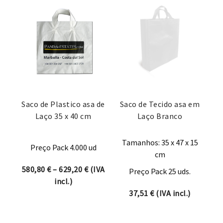
Saco de Plastico asa de
Saco de Tecido asa em
Laço 35 x 40 cm
Laço Branco
Tamanhos: 35 x 47 x 15
Preço Pack 4.000 ud
cm
Price range: 580,80 € through 629,20 
580,80
€
–
629,20
€
(IVA
Preço Pack 25 uds.
incl.)
37,51
€
(IVA incl.)