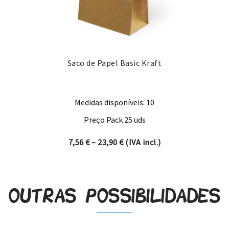
Saco de Papel Basic Kraft
Medidas disponíveis: 10
Preço Pack 25 uds
Price range: 7,56 € through 
7,56
€
–
23,90
€
(IVA incl.)
Outras possibilidades