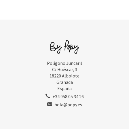
Polígono Juncaril
C/ Huéscar, 3
18220 Albolote
Granada
España
+34 958 05 34 26
hola@popy.es