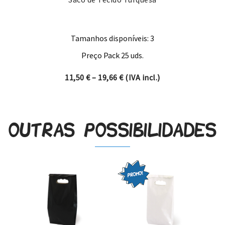
Tamanhos disponíveis: 3
Preço Pack 25 uds.
Price range: 11,50 € through
11,50
€
–
19,66
€
(IVA incl.)
Outras possibilidades