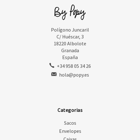
Polígono Juncaril
C/ Huéscar, 3
18220 Albolote
Granada
España
+34 958 05 34 26
hola@popy.es
Categorias
Sacos
Envelopes
Caixas