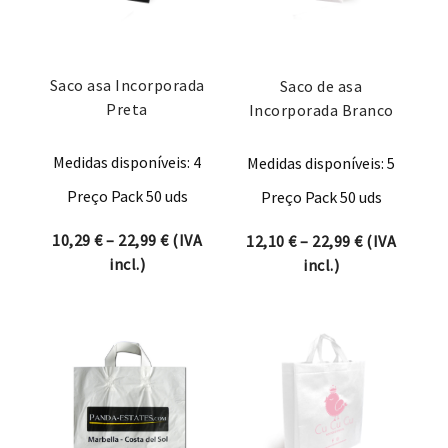
Saco asa Incorporada
Saco de asa
Preta
Incorporada Branco
Medidas disponíveis: 4
Medidas disponíveis: 5
Preço Pack 50 uds
Preço Pack 50 uds
Price range: 10,29 € through 22,99 €
10,29
€
–
22,99
€
(IVA
Price range:
12,10
€
–
22,99
€
(IVA
incl.)
incl.)