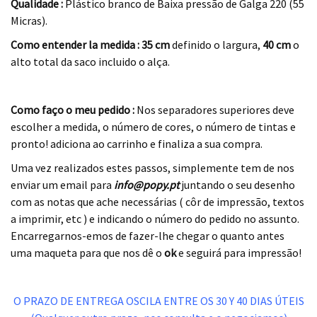
Qualidade :
Plástico branco de Baixa pressão de Galga 220 (55
Micras).
Como entender la medida : 35 cm
definido o largura,
40 cm
o
alto total da saco incluido o alça.
.
Como faço o meu pedido :
Nos separadores superiores deve
escolher a medida, o número de cores, o número de tintas e
pronto! adiciona ao carrinho e finaliza a sua compra.
Uma vez realizados estes passos, simplemente tem de nos
enviar um email para
info@popy.pt
juntando o seu desenho
com as notas que ache necessárias ( côr de impressão, textos
a imprimir, etc ) e indicando o número do pedido no assunto.
Encarregarnos-emos de fazer-lhe chegar o quanto antes
uma maqueta para que nos dê o
ok
e seguirá para impressão!
.
O PRAZO DE ENTREGA OSCILA ENTRE OS 30 Y 40 DIAS ÚTEIS