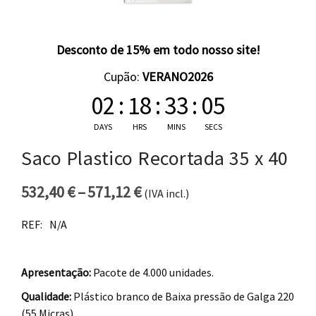
Desconto de 15% em todo nosso site!
Cupão:
VERANO2026
02
:
18
:
33
:
05
DAYS
HRS
MINS
SECS
Saco Plastico Recortada 35 x 40
532,40
€
–
571,12
€
(IVA incl.)
Price range: 532,40 € thro
REF:
N/A
Apresentação:
Pacote de 4.000 unidades.
Qualidade:
Plástico branco de Baixa pressão de Galga 220
(55 Micras).