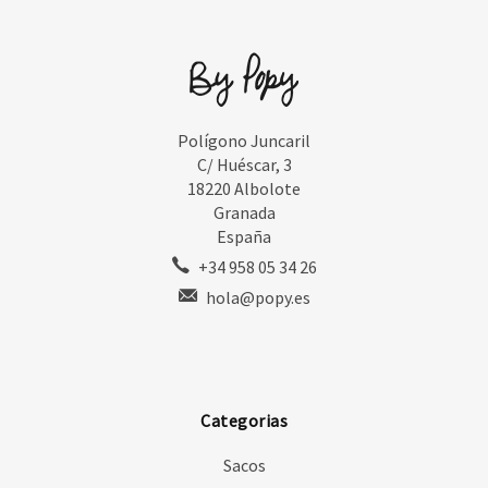
Polígono Juncaril
C/ Huéscar, 3
18220 Albolote
Granada
España
+34 958 05 34 26
hola@popy.es
Categorias
Sacos