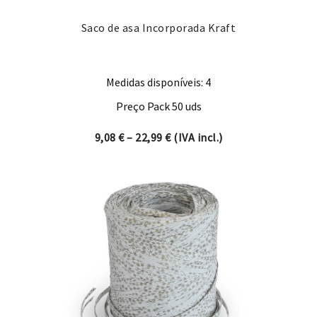
Saco de asa Incorporada Kraft
Medidas disponíveis: 4
Preço Pack 50 uds
Price range: 9,08 € through 
9,08
€
–
22,99
€
(IVA incl.)