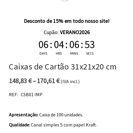
Desconto de 15% em todo nosso site!
Cupão:
VERANO2026
06
:
04
:
06
:
53
DAYS
HRS
MINS
SECS
Caixas de Cartão 31x21x20 cm
148,83
€
–
170,61
€
(IVA incl.)
Price range: 148,83 € thro
REF:
CSB01 IMP
Apresentação:
Caixa de 100 unidades.
Qualidade:
Canal simples 5 com papel Kraft.