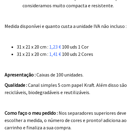
consideramos muito compacta e resistente.
.
Medida disponívei e quanto custa a unidade IVA
não
incluso :
.
31 x 21 x 20 cm :
1,23 €
100 uds 1 Cor
31 x 21 x 20 cm :
1,41 €
100 uds 2 Cores
.
Apresentação :
Caixas de 100 unidades.
Qualidade :
Canal simples 5 com papel Kraft. Além disso são
recicláveis, biodegradáveis e reutilizáveis.
.
Como faço o meu pedido :
Nos separadores superiores deve
escolher a medida, o número de cores e pronto! adiciona ao
carrinho e finaliza a sua compra.