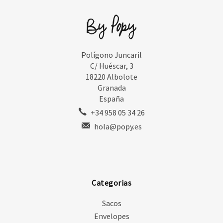
Polígono Juncaril
C/ Huéscar, 3
18220 Albolote
Granada
España
+34 958 05 34 26
hola@popy.es
Categorias
Sacos
Envelopes