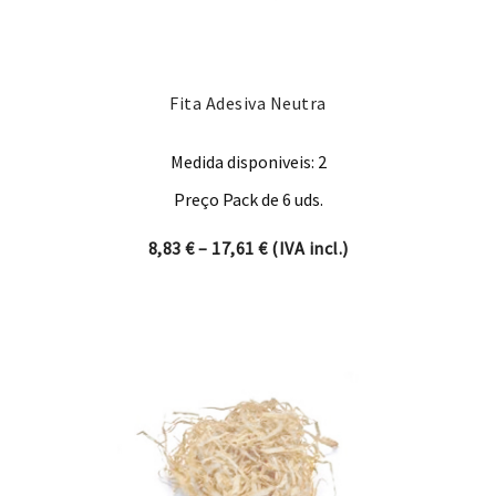
Fita Adesiva Neutra
Medida disponiveis: 2
Preço Pack de 6 uds.
Price range: 8,83 € through 
8,83
€
–
17,61
€
(IVA incl.)