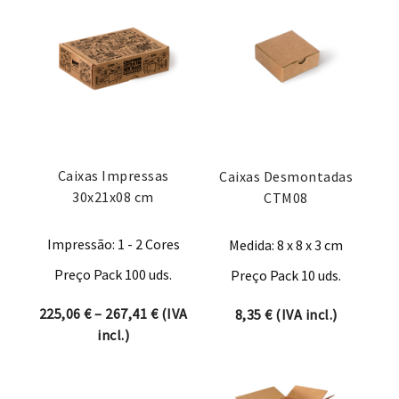
Caixas Impressas
Caixas Desmontadas
30x21x08 cm
CTM08
Impressão: 1 - 2 Cores
Medida: 8 x 8 x 3 cm
Preço Pack 100 uds.
Preço Pack 10 uds.
Price range: 225,06 € through 267,41 
225,06
€
–
267,41
€
(IVA
8,35
€
(IVA incl.)
incl.)