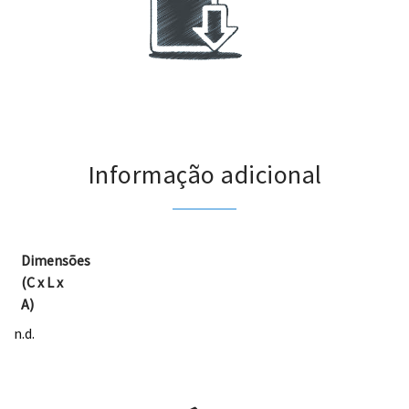
.
Informação adicional
Dimensões
(C x L x
A)
n.d.