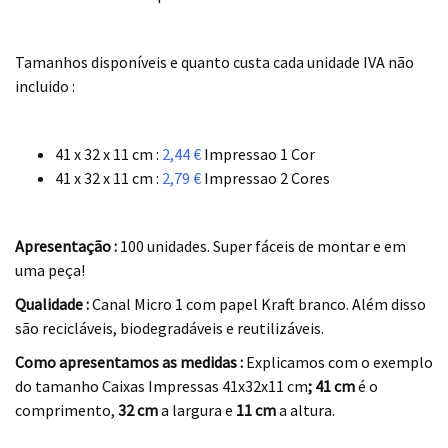
.
Tamanhos disponíveis e quanto custa cada unidade IVA não
incluido :
.
41 x 32 x 11 cm :
2,44 €
Impressao 1 Cor
41 x 32 x 11 cm :
2,79 €
Impressao 2 Cores
.
Apresentação :
100 unidades. Super fáceis de montar e em
uma peça!
Qualidade :
Canal Micro 1 com papel Kraft branco. Além disso
são recicláveis, biodegradáveis e reutilizáveis.
Como apresentamos as medidas :
Explicamos com o exemplo
do tamanho Caixas Impressas 41x32x11 cm
; 41 cm
é o
comprimento,
32 cm
a largura e
11 cm
a altura.
.