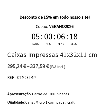
Desconto de 15% em todo nosso site!
Cupão:
VERANO2026
05
:
00
:
06
:
17
DAYS
HRS
MINS
SECS
Caixas Impressas 41x32x11 cm
295,24
€
–
337,59
€
(IVA incl.)
Price range: 295,24 € thro
REF:
CTM03 IMP
Apresentação:
Caixas de 100 unidades.
Qualidade:
Canal Micro 1 com papel Kraft.