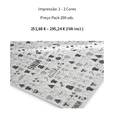
Impressão: 1 - 2 Cores
Preço Pack 200 uds.
Price range: 251,68 € thro
251,68
€
–
295,24
€
(IVA incl.)