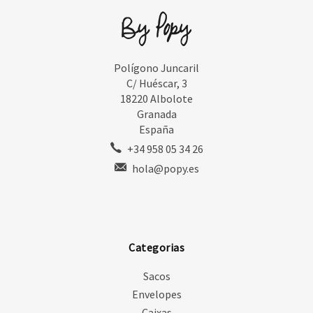
Polígono Juncaril
C/ Huéscar, 3
18220 Albolote
Granada
España
+34 958 05 34 26
hola@popy.es
Categorias
Sacos
Envelopes
Caixas