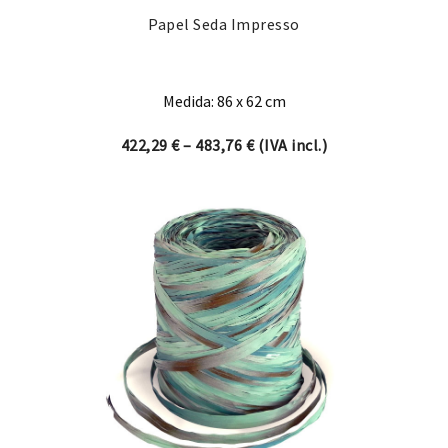
Papel Seda Impresso
Medida: 86 x 62 cm
Price range: 422,29 € thro
422,29
€
–
483,76
€
(IVA incl.)