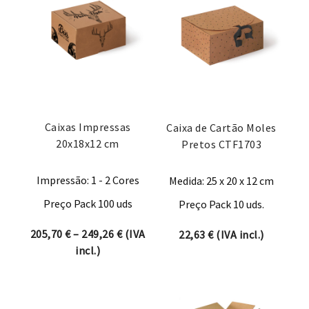
Caixas Impressas
Caixa de Cartão Moles
20x18x12 cm
Pretos CTF1703
Impressão: 1 - 2 Cores
Medida: 25 x 20 x 12 cm
Preço Pack 100 uds
Preço Pack 10 uds.
Price range: 205,70 € through 249,26 
205,70
€
–
249,26
€
(IVA
22,63
€
(IVA incl.)
incl.)