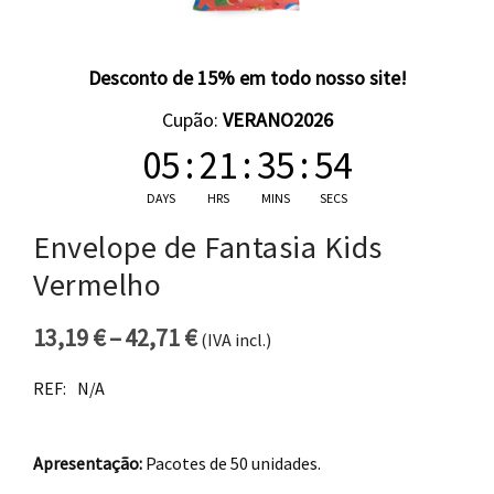
Desconto de 15% em todo nosso site!
Cupão:
VERANO2026
05
:
21
:
35
:
53
DAYS
HRS
MINS
SECS
Envelope de Fantasia Kids
Vermelho
13,19
€
–
42,71
€
(IVA incl.)
Price range: 13,19 € through 
REF:
N/A
Apresentação:
Pacotes de 50 unidades.