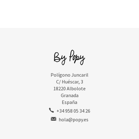
Polígono Juncaril
C/ Huéscar, 3
18220 Albolote
Granada
España
+34 958 05 34 26
hola@popy.es