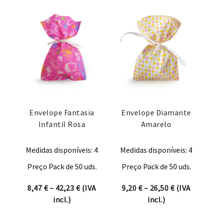
Envelope Fantasia
Envelope Diamante
Infantil Rosa
Amarelo
Medidas disponíveis: 4
Medidas disponíveis: 4
Preço Pack de 50 uds.
Preço Pack de 50 uds.
Price range: 8,47 € through 42,23 €
Price range:
8,47
€
–
42,23
€
(IVA
9,20
€
–
26,50
€
(IVA
incl.)
incl.)