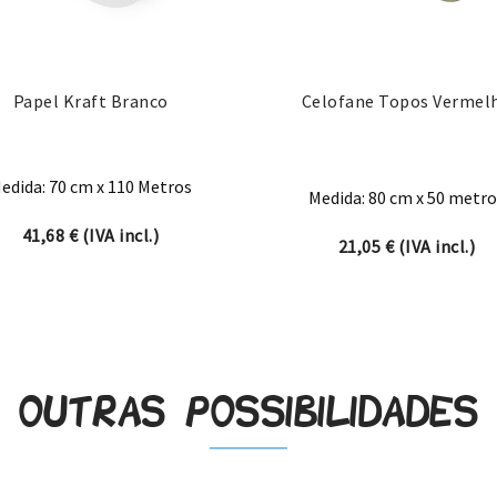
Papel Kraft Branco
Celofane Topos Vermel
edida: 70 cm x 110 Metros
Medida: 80 cm x 50 metro
41,68
€
(IVA incl.)
21,05
€
(IVA incl.)
hrough 267,41 €
Outras possibilidades