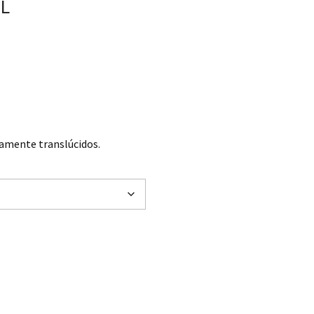
SL
16 € through 25,77 €
amente translúcidos.
SL