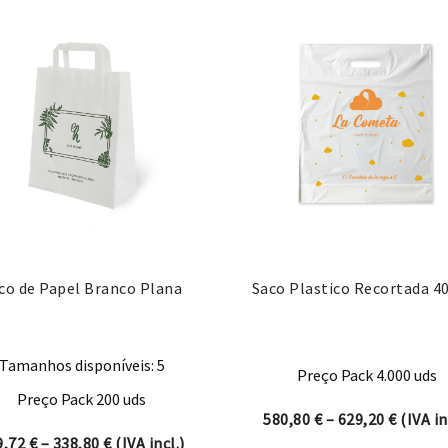
co de Papel Branco Plana
Saco Plastico Recortada 40
Tamanhos disponíveis: 5
Preço Pack 4.000 uds
Preço Pack 200 uds
Price r
580,80
€
–
629,20
€
(IVA in
ugh 19,66 €
Price range: 159,72 € through 338,80 €
9,72
€
–
338,80
€
(IVA incl.)