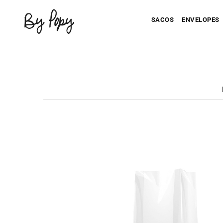
SACOS
ENVELOPES
Seu Saco Impresso
Seu Envel