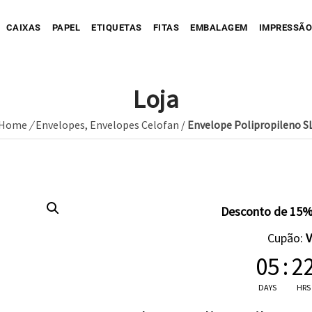
CAIXAS
PAPEL
ETIQUETAS
FITAS
EMBALAGEM
IMPRESSÃO
Loja
Home
/
Envelopes
,
Envelopes Celofan
/
Envelope Polipropileno S
Sua Caixa Impressa
Sua Etiqueta Impressa
Caixa Recortada
Sua Fita Adesiva Impres
Etiqueta A
Saco de Papel
Caixa Envio impressa
Etiqueta C
ope Impresso
Saco de Tecido
Sua Fita Impressa
Caixa com Faixa
Etiqueta C
Desconto de 15%
Saco de Plastico
Caixa Full Color
Cupão:
Seu Papel Impresso
05
:
2
DAYS
HRS