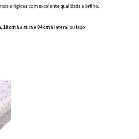
cia e rigidez com excelente qualidade e brilho.
a,
19 cm
à altura e
04 cm
à lateral ou lado