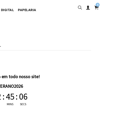
0
 DIGITAL
PAPELARIA
L
sa
desiva
olgante
artão
 em todo nosso site!
VERANO2026
2
:
45
:
06
MINS
SECS