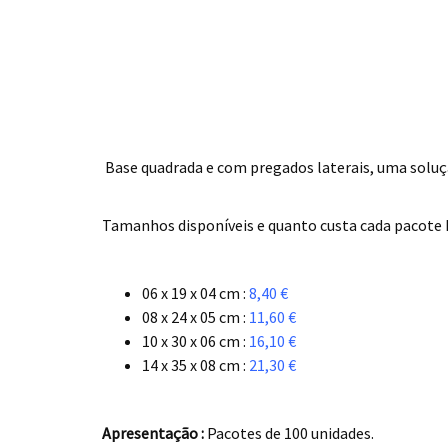
Base quadrada e com pregados laterais, uma soluçã
.
Tamanhos disponíveis e quanto custa cada pacote IV
.
06 x 19 x 04 cm :
8,40 €
08 x 24 x 05 cm :
11,60 €
10 x 30 x 06 cm :
16,10 €
14 x 35 x 08 cm :
21,30 €
.
Apresentação :
Pacotes de 100 unidades.