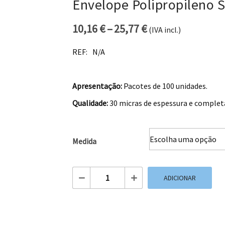
Envelope Polipropileno 
10,16
€
–
25,77
€
(IVA incl.)
Price range: 10,
REF:
N/A
Apresentação:
Pacotes de 100 unidades.
Qualidade:
30 micras de espessura e complet
Medida
Quantidade de Envelope Polipropileno 
ADICIONAR