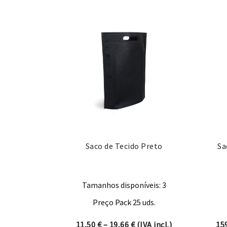
Saco de Tecido Preto
Sa
Tamanhos disponíveis: 3
Preço Pack 25 uds.
Price range: 11,50 € thro
11,50
€
–
19,66
€
(IVA incl.)
15