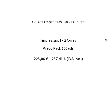
Caixas Impressas 30x21x08 cm
Impressão: 1 - 2 Cores
M
Preço Pack 100 uds.
Price range: 225,06 € t
225,06
€
–
267,41
€
(IVA incl.)