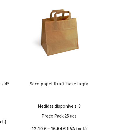
 x 45
Saco papel Kraft base larga
Medidas disponíveis: 3
Preço Pack 25 uds
ange: 580,80 € through 629,20 €
cl.)
Price range: 12,10 € through 16
12,10
€
–
16,64
€
(IVA incl.)