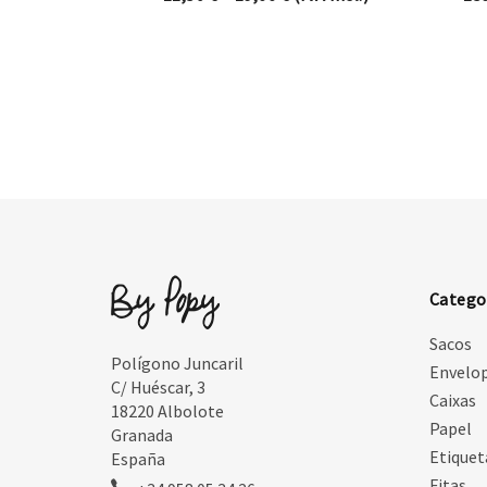
Catego
Sacos
Polígono Juncaril
Envelo
C/ Huéscar, 3
Caixas
18220 Albolote
Papel
Granada
Etiquet
España
Fitas