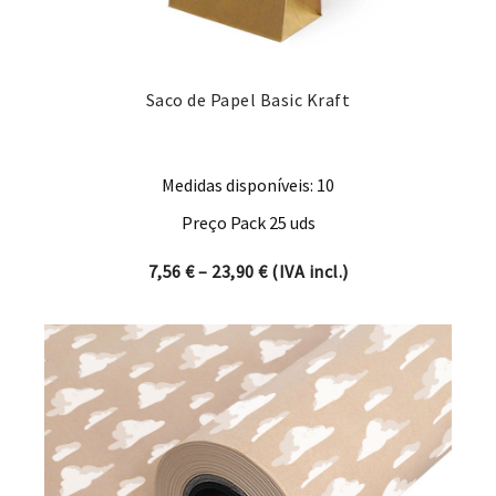
Saco de Papel Basic Kraft
Medidas disponíveis: 10
Preço Pack 25 uds
Price range: 7,56 € through 
7,56
€
–
23,90
€
(IVA incl.)