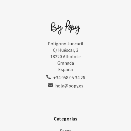
Polígono Juncaril
C/ Huéscar, 3
18220 Albolote
Granada
España
+34 958 05 34 26
hola@popy.es
Categorias
Sacos