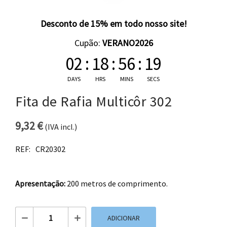
Desconto de 15% em todo nosso site!
Cupão:
VERANO2026
02
:
18
:
56
:
18
DAYS
HRS
MINS
SECS
Fita de Rafia Multicôr 302
9,32
€
(IVA incl.)
REF:
CR20302
Apresentação:
200 metros de comprimento.
Quantidade de Fita de Rafia Multicôr 302
ADICIONAR