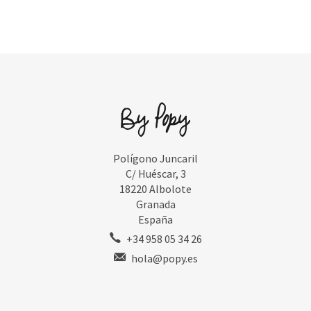
Polígono Juncaril
C/ Huéscar, 3
18220 Albolote
Granada
España
+34 958 05 34 26
hola@popy.es