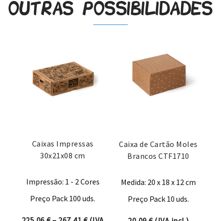
Outras possibilidades
Caixas Impressas
Caixa de Cartão Moles
30x21x08 cm
Brancos CTF1710
Impressão: 1 - 2 Cores
Medida: 20 x 18 x 12 cm
Preço Pack 100 uds.
Preço Pack 10 uds.
Price range: 225,06 € through 267,41 
225,06
€
–
267,41
€
(IVA
20,09
€
(IVA incl.)