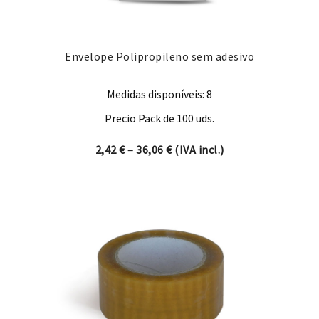
Envelope Polipropileno sem adesivo
Medidas disponíveis: 8
Precio Pack de 100 uds.
Price range: 2,42 € through 
2,42
€
–
36,06
€
(IVA incl.)