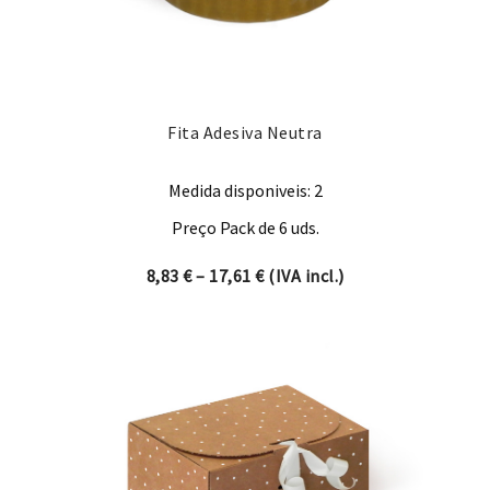
Fita Adesiva Neutra
Medida disponiveis: 2
Preço Pack de 6 uds.
Price range: 8,83 € through 
8,83
€
–
17,61
€
(IVA incl.)