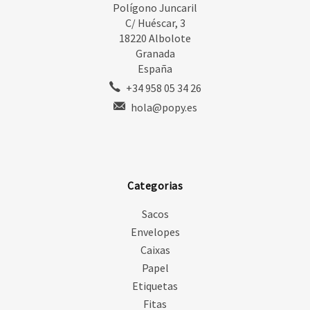
Polígono Juncaril
C/ Huéscar, 3
18220 Albolote
Granada
España
+34 958 05 34 26
hola@popy.es
Categorias
Sacos
Envelopes
Caixas
Papel
Etiquetas
Fitas