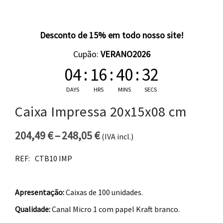
Desconto de 15% em todo nosso site!
Cupão:
VERANO2026
04
:
16
:
40
:
31
DAYS
HRS
MINS
SECS
Caixa Impressa 20x15x08 cm
204,49
€
–
248,05
€
(IVA incl.)
Price range: 204,49 € thro
REF:
CTB10 IMP
Apresentação:
Caixas de 100 unidades.
Qualidade:
Canal Micro 1 com papel Kraft branco.