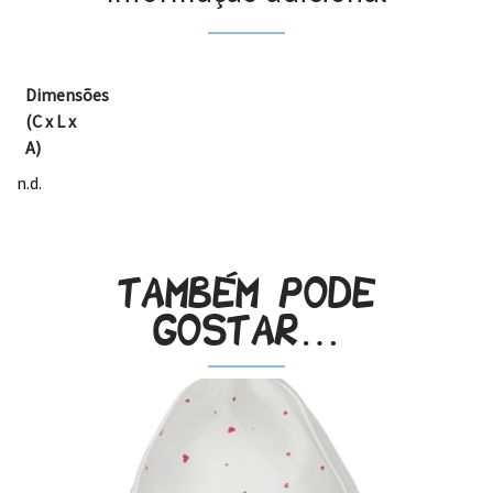
Dimensões
(C x L x
A)
n.d.
Também pode
gostar…