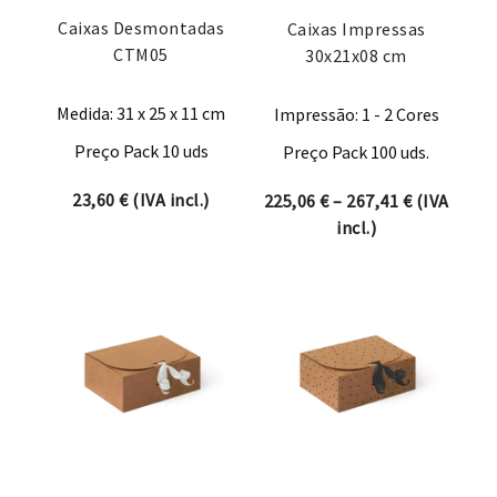
Caixas Desmontadas
Caixas Impressas
CTM05
30x21x08 cm
Medida: 31 x 25 x 11 cm
Impressão: 1 - 2 Cores
Preço Pack 10 uds
Preço Pack 100 uds.
23,60
€
(IVA incl.)
Price rang
225,06
€
–
267,41
€
(IVA
incl.)