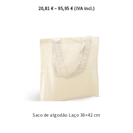
Price range: 20,81 € through
20,81
€
–
95,95
€
(IVA incl.)
Saco de algodão Laço 36×42 cm