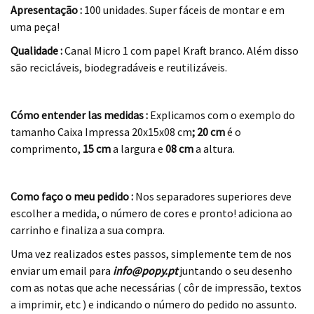
Apresentação :
100 unidades. Super fáceis de montar e em
uma peça!
Qualidade :
Canal Micro 1 com papel Kraft branco. Além disso
são recicláveis, biodegradáveis e reutilizáveis.
.
Cómo entender las medidas :
Explicamos com o exemplo do
tamanho Caixa Impressa 20x15x08 cm
; 20 cm
é o
comprimento,
15 cm
a largura e
08 cm
a altura.
.
Como faço o meu pedido :
Nos separadores superiores deve
escolher a medida, o número de cores e pronto! adiciona ao
carrinho e finaliza a sua compra.
Uma vez realizados estes passos, simplemente tem de nos
enviar um email para
info@popy.pt
juntando o seu desenho
com as notas que ache necessárias ( côr de impressão, textos
a imprimir, etc ) e indicando o número do pedido no assunto.